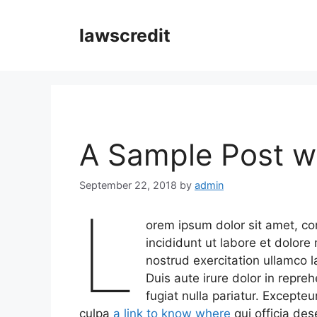
Skip
to
lawscredit
content
A Sample Post 
September 22, 2018
by
admin
L
orem ipsum dolor sit amet, co
incididunt ut labore et dolor
nostrud exercitation ullamco 
Duis aute irure dolor in repreh
fugiat nulla pariatur. Excepte
culpa
a link to know where
qui officia des