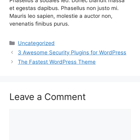
Phasellus a sodales leo. Donec blandit massa
et egestas dapibus. Phasellus non justo mi.
Mauris leo sapien, molestie a auctor non,
venenatis finibus purus.
Categories
Uncategorized
3 Awesome Security Plugins for WordPress
The Fastest WordPress Theme
Leave a Comment
Comment